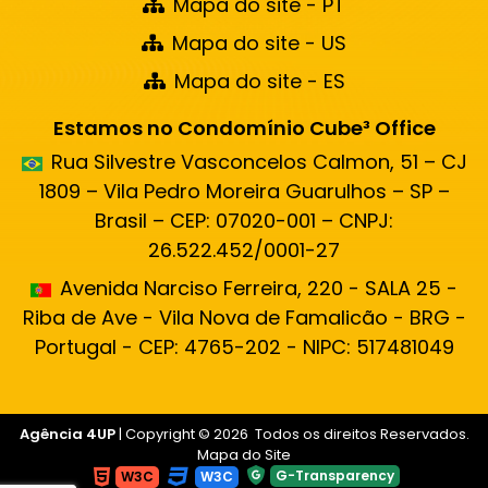
Mapa do site - PT
Mapa do site - US
Mapa do site - ES
Estamos no Condomínio Cube³ Office
Rua Silvestre Vasconcelos Calmon, 51 – CJ
1809 – Vila Pedro Moreira Guarulhos – SP –
Brasil – CEP: 07020-001 – CNPJ:
26.522.452/0001-27
Avenida Narciso Ferreira, 220 - SALA 25 -
Riba de Ave - Vila Nova de Famalicão - BRG -
Portugal - CEP: 4765-202 - NIPC: 517481049
Agência 4UP
| Copyright © 2026 Todos os direitos Reservados.
Mapa do Site
G-Transparency
W3C
W3C