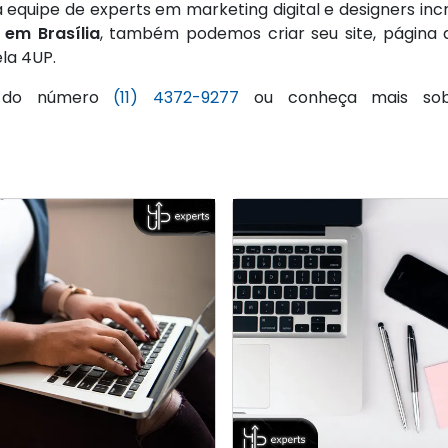
equipe de experts em marketing digital e designers inc
em Brasília
, também podemos criar seu site, página d
ela 4UP.
s do número
(11) 4372-9277
ou conheça mais sobr
laborar Logo marca na
laborar Logo marca na
Serviço de Google Adwo
Serviço de Google Adwo
Bahia
Bahia
em São Paulo
em São Paulo