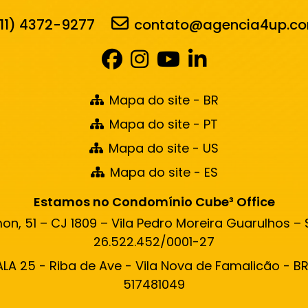
11) 4372-9277
contato@agencia4up.co
Mapa do site - BR
Mapa do site - PT
Mapa do site - US
Mapa do site - ES
Estamos no Condomínio Cube³ Office
n, 51 – CJ 1809 – Vila Pedro Moreira Guarulhos – S
26.522.452/0001-27
ALA 25 - Riba de Ave - Vila Nova de Famalicão - B
517481049