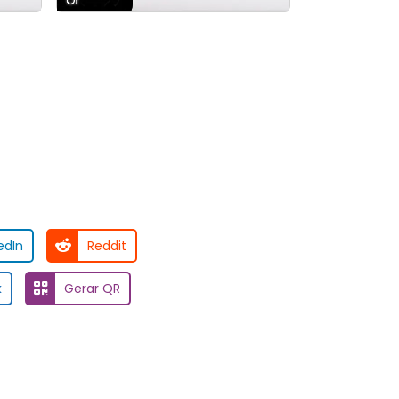
edIn
Reddit
k
Gerar QR