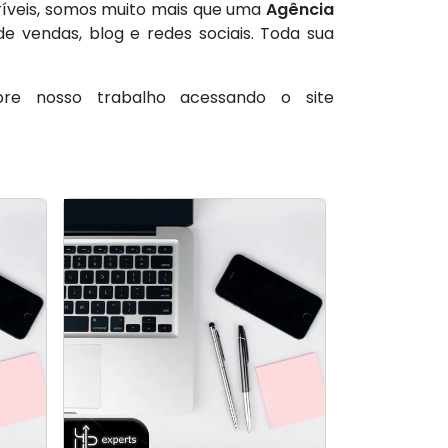
ríveis, somos muito mais que uma
Agência
e vendas, blog e redes sociais. Toda sua
e nosso trabalho acessando o site
Empresa no ramo de
Empresa no ramo de
rds
rds
Posiciona
Marketing Digital em
Marketing Digital em
em
Salvador BA
Salvador BA