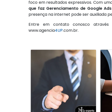
foco em resultados expressivos. Com uma 
que faz Gerenciamento de Google Ads 
presença na internet pode ser auxiliada p
Entre em contato conosco atravé
www.agencia
4UP
.com.br.
Quanto ganha um
E
E
profissional de SEO?