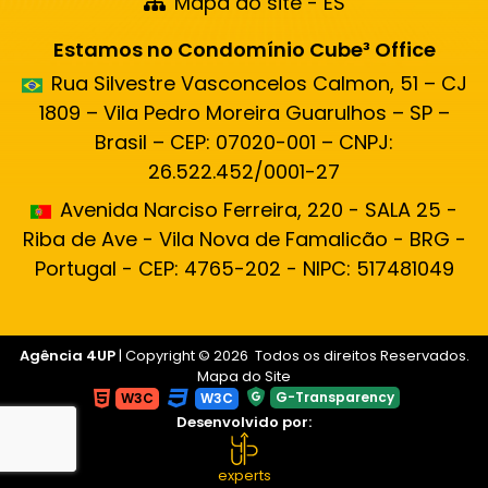
Mapa do site - ES
Estamos no Condomínio Cube³ Office
Rua Silvestre Vasconcelos Calmon, 51 – CJ
1809 – Vila Pedro Moreira Guarulhos – SP –
Brasil – CEP: 07020-001 – CNPJ:
26.522.452/0001-27
Avenida Narciso Ferreira, 220 - SALA 25 -
Riba de Ave - Vila Nova de Famalicão - BRG -
Portugal - CEP: 4765-202 - NIPC: 517481049
Agência 4UP
| Copyright © 2026 Todos os direitos Reservados.
Mapa do Site
G-Transparency
W3C
W3C
Desenvolvido por:
experts