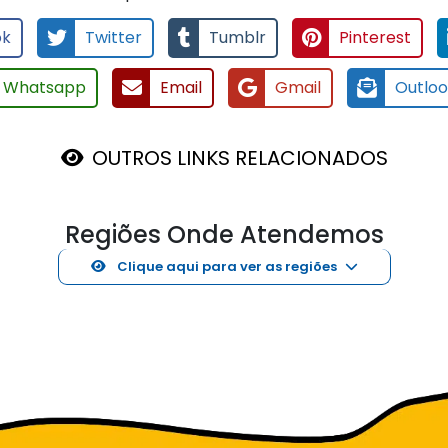
ok
Twitter
Tumblr
Pinterest
Whatsapp
Email
Gmail
Outlo
OUTROS LINKS RELACIONADOS
Regiões Onde Atendemos
Clique aqui para ver as regiões