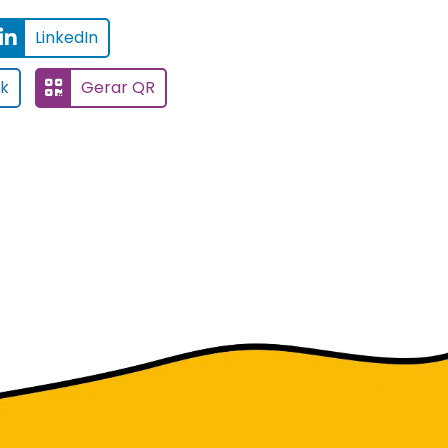
LinkedIn
ok
Gerar QR