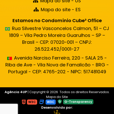
Mapa do site - US
Mapa do site - ES
Estamos no Condomínio Cube³ Office
Rua Silvestre Vasconcelos Calmon, 51 – CJ
1809 – Vila Pedro Moreira Guarulhos – SP –
Brasil – CEP: 07020-001 – CNPJ:
26.522.452/0001-27
Avenida Narciso Ferreira, 220 - SALA 25 -
Riba de Ave - Vila Nova de Famalicão - BRG -
Portugal - CEP: 4765-202 - NIPC: 517481049
Agência 4UP
| Copyright © 2026 Todos os direitos Reservados.
Mapa do Site
G-Transparency
W3C
W3C
Desenvolvido por: