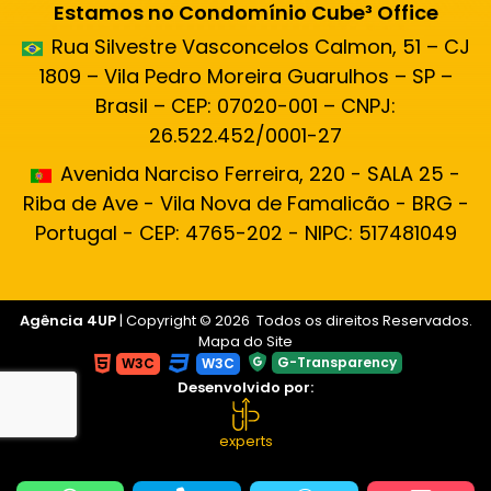
Estamos no Condomínio Cube³ Office
Rua Silvestre Vasconcelos Calmon, 51 – CJ
1809 – Vila Pedro Moreira Guarulhos – SP –
Brasil – CEP: 07020-001 – CNPJ:
26.522.452/0001-27
Avenida Narciso Ferreira, 220 - SALA 25 -
Riba de Ave - Vila Nova de Famalicão - BRG -
Portugal - CEP: 4765-202 - NIPC: 517481049
Agência 4UP
| Copyright © 2026 Todos os direitos Reservados.
Mapa do Site
G-Transparency
W3C
W3C
Desenvolvido por:
experts