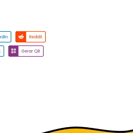
edIn
Reddit
k
Gerar QR