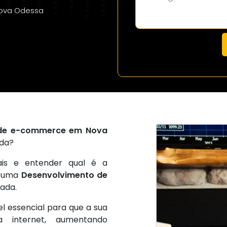
ova Odessa
 de e-commerce em Nova
nda?
ais e entender qual é a
m uma
Desenvolvimento de
zada.
el essencial para que a sua
a internet, aumentando